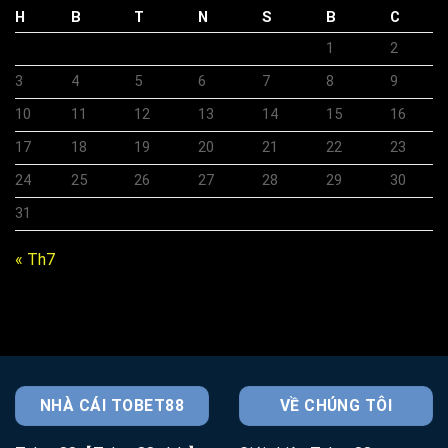
Tốt
–
Hàng
H
B
T
N
S
B
C
Sân
Đầu,
Chơi
1
2
Dịch
Cá
Vụ
Cược
3
4
5
6
7
8
9
Tốt
Chuyên
10
11
12
13
14
15
16
Nghiệp,
Dịch
17
18
19
20
21
22
23
Vụ
Tốt
24
25
26
27
28
29
30
31
« Th7
NHÀ CÁI TOBET88
VỀ CHÚNG TÔI