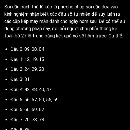
Soi cầu bạch thủ lô kép là phương pháp soi cầu dựa vào
kinh nghiệm nhận biết các đầu số tự nhiên để suy luận ra
các cặp kép may mắn đánh cho ngày hôm sau. Để có thể sử
dụng phương pháp này, đòi hỏi người chơi phải thống kê
toàn bộ 27 lô trong bảng kết quả xổ số hôm trước. Cụ thể:
Đầu 0: 09, 08, 04
Đầu 1: 12, 19, 15
Đầu 2: 24, 29, 20
Đầu 3: 31
Đầu 4: 42, 48, 40, 47
Đầu 5: 56, 57, 50, 55, 59
Đầu 6: 66, 69, 62
Đầu 7: 70, 78, 73
Đầu 8: 85