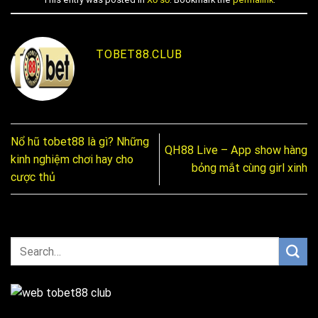
TOBET88.CLUB
Nổ hũ tobet88 là gì? Những
QH88 Live – App show hàng
kinh nghiệm chơi hay cho
bỏng mắt cùng girl xinh
cược thủ