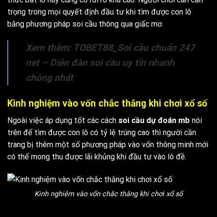
trọng trong mọi quyết định đầu tư khi tìm được con lô
bằng phương pháp soi cầu thông qua giấc mơ.
Xem thêm: TOBET88_
Soi cầu chuẩn 247
net
– Diễn đàn soi cầu uy tín nhanh
chóng nhất
Kinh nghiệm vào vốn chắc thắng khi chơi xổ số
Ngoài việc áp dụng tốt các cách
soi cầu dự đoán mb
nói
trên để tìm được con lô có tỷ lệ trúng cao thì người cần
trang bị thêm một số phương pháp vào vốn thông minh mới
có thể mong thu được lãi khủng khi đầu tư vào lô đề.
Kinh nghiệm vào vốn chắc thắng khi chơi xổ số