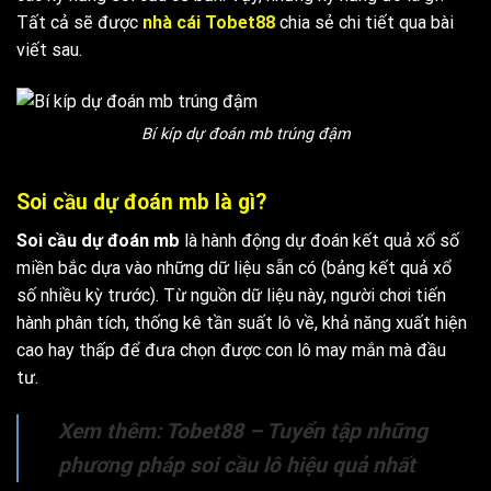
Tất cả sẽ được
nhà cái Tobet88
chia sẻ chi tiết qua bài
viết sau.
Bí kíp dự đoán mb trúng đậm
Soi cầu dự đoán mb là gì?
Soi cầu dự đoán mb
là hành động dự đoán kết quả xổ số
miền bắc dựa vào những dữ liệu sẵn có (bảng kết quả xổ
số nhiều kỳ trước). Từ nguồn dữ liệu này, người chơi tiến
hành phân tích, thống kê tần suất lô về, khả năng xuất hiện
cao hay thấp để đưa chọn được con lô may mắn mà đầu
tư.
Xem thêm: Tobet88 – Tuyển tập những
phương pháp
soi cầu lô
hiệu quả nhất