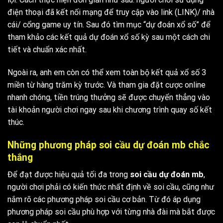
điện thoại đã kết nối mạng để truy cập vào link (LINK)/ nhà
cái/ cổng game uy tín. Sau đó tìm mục “dự đoán xổ số” để
tham khảo các kết quả dự đoán xổ số kỳ sau một cách chi
tiết và chuẩn xác nhất.
Ngoài ra, anh em còn có thể xem toàn bộ kết quả xổ số 3
miền từ hàng trăm kỳ trước. Và tham gia đặt cược online
nhanh chóng, tiền trúng thưởng sẽ được chuyển thẳng vào
tài khoản người chơi ngay sau khi chương trình quay số kết
thúc.
Những phương pháp soi cầu dự đoán mb chắc
thắng
Để đạt được hiệu quả tối đa trong
soi cầu dự đoán mb
,
người chơi phải có kiến thức nhất định về soi cầu, cũng như
nắm rõ các phương pháp soi cầu cơ bản. Từ đó áp dụng
phương pháp soi cầu phù hợp với từng nhà đài mà bắt được