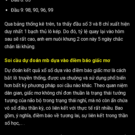
Đầu 9: 98, 90, 96, 99
Qua bảng thống kê trên, ta thấy đầu số 3 và 8 chỉ xuất hiện
duy nhất 1 bạch thủ lô kép. Do đó, tỷ lệ quay lại vào hôm
sau sẽ rất cao, anh em nuôi khung 2 con này 5 ngày chắc
chắn lãi khủng.
Soi cầu dự đoán mb dựa vào điềm báo giấc mơ
Dự đoán kết quả xổ số dựa vào điềm báo giấc mơ là cách
bắt lô truyền thống, được ưa chuộng và sử dụng phổ biến
hơn bất kỳ phương pháp soi cầu nào khác. Theo quan niệm
dân gian, giấc mơ không chỉ đơn thuần là trạng thái tưởng
tượng của não bộ trong trạng thái nghỉ, mà nó còn ẩn chứa
vô số điều thần kỳ, có liên kết với thực tế rất nhiều. Bao
gồm, ý nghĩa, điềm báo về tương lai, sự liên kết trong thần
số học,… .