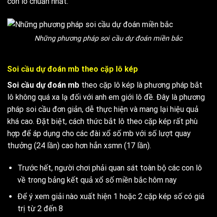
con lô chuẩn nhất.
Những phương pháp soi cầu dự đoán miền bắc
Soi cầu dự đoán mb theo cặp lô kép
Soi cầu dự đoán mb
theo cặp lô kép là phương pháp bắt
lô không quá xa lạ đối với anh em giới lô đề. Đây là phương
pháp soi cầu đơn giản, dễ thực hiện và mang lại hiệu quả
khá cao. Đặt biệt, cách thức bắt lô theo cặp kép rất phù
hợp để áp dụng cho các đài xổ số mb với số lượt quay
thưởng (24 lần) cao hơn hẳn xsmn (17 lần).
Trước hết, người chơi phải quan sát toàn bộ các con lô
về trong bảng kết quả xổ số miền bắc hôm nay
Để ý xem giải nào xuất hiện 1 hoặc 2 cặp kép số có giá
trị từ 2 đến 8