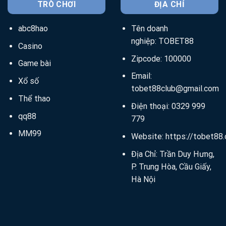
TRÒ CHƠI
ĐỊA CHỈ
abc8hao
Tên doanh
nghiệp:
TOBET88
Casino
Zipcode: 100000
Game bài
Email:
Xổ số
tobet88club
@gmail.com
Thể thao
Điện thoại: 0329 999
qq88
779
MM99
Website:
https://tobet88.
Địa Chỉ: Trần Duy Hưng,
P. Trung Hòa, Cầu Giấy,
Hà Nội