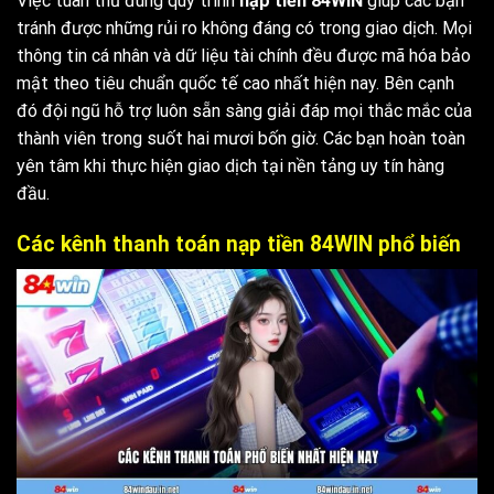
Việc tuân thủ đúng quy trình
nạp tiền 84WIN
giúp các bạn
tránh được những rủi ro không đáng có trong giao dịch. Mọi
thông tin cá nhân và dữ liệu tài chính đều được mã hóa bảo
mật theo tiêu chuẩn quốc tế cao nhất hiện nay. Bên cạnh
đó đội ngũ hỗ trợ luôn sẵn sàng giải đáp mọi thắc mắc của
thành viên trong suốt hai mươi bốn giờ. Các bạn hoàn toàn
yên tâm khi thực hiện giao dịch tại nền tảng uy tín hàng
đầu.
Các kênh thanh toán nạp tiền 84WIN phổ biến