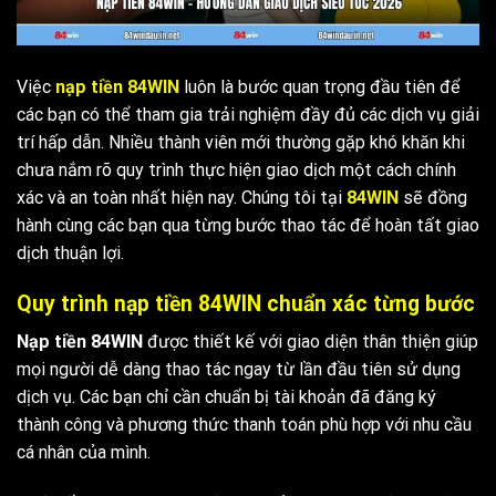
Việc
nạp tiền 84WIN
luôn là bước quan trọng đầu tiên để
các bạn có thể tham gia trải nghiệm đầy đủ các dịch vụ giải
trí hấp dẫn. Nhiều thành viên mới thường gặp khó khăn khi
chưa nắm rõ quy trình thực hiện giao dịch một cách chính
xác và an toàn nhất hiện nay. Chúng tôi tại
84WIN
sẽ đồng
hành cùng các bạn qua từng bước thao tác để hoàn tất giao
dịch thuận lợi.
Quy trình nạp tiền 84WIN chuẩn xác từng bước
Nạp tiền 84WIN
được thiết kế với giao diện thân thiện giúp
mọi người dễ dàng thao tác ngay từ lần đầu tiên sử dụng
dịch vụ. Các bạn chỉ cần chuẩn bị tài khoản đã đăng ký
thành công và phương thức thanh toán phù hợp với nhu cầu
cá nhân của mình.