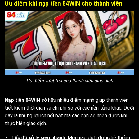
Ưu điểm khi nạp tiền 84WIN cho thành viên
Ưu điểm vượt trội cho thành viên giao dịch
Nạp tiền 84WIN
sở hữu nhiều điểm mạnh giúp thành viên
tiết kiệm thời gian và chi phí so với các nền tảng khác. Dưới
đây là những lợi ích nổi bật mà các bạn sẽ nhận được khi
thực hiện giao dịch.
Tốc độ xử lý siêu nhanh:
Mọi giao dịch được hệ thống