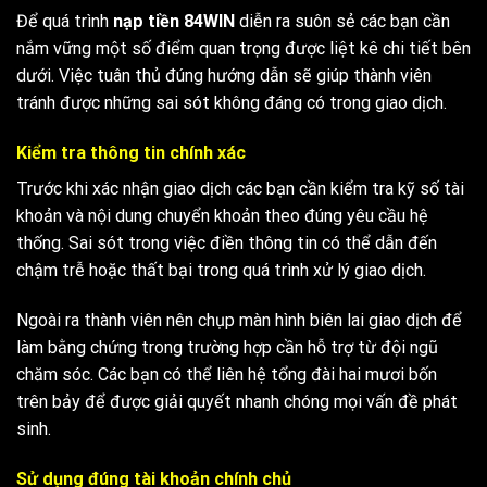
Để quá trình
nạp tiền 84WIN
diễn ra suôn sẻ các bạn cần
nắm vững một số điểm quan trọng được liệt kê chi tiết bên
dưới. Việc tuân thủ đúng hướng dẫn sẽ giúp thành viên
tránh được những sai sót không đáng có trong giao dịch.
Kiểm tra thông tin chính xác
Trước khi xác nhận giao dịch các bạn cần kiểm tra kỹ số tài
khoản và nội dung chuyển khoản theo đúng yêu cầu hệ
thống. Sai sót trong việc điền thông tin có thể dẫn đến
chậm trễ hoặc thất bại trong quá trình xử lý giao dịch.
Ngoài ra thành viên nên chụp màn hình biên lai giao dịch để
làm bằng chứng trong trường hợp cần hỗ trợ từ đội ngũ
chăm sóc. Các bạn có thể liên hệ tổng đài hai mươi bốn
trên bảy để được giải quyết nhanh chóng mọi vấn đề phát
sinh.
Sử dụng đúng tài khoản chính chủ