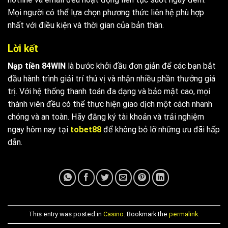
Mọi người có thể lựa chọn phương thức liên hệ phù hợp
nhất với điều kiện và thời gian của bản thân.
Lời kết
Nạp tiền 84WIN
là bước khởi đầu đơn giản để các bạn bắt
đầu hành trình giải trí thú vị và nhận nhiều phần thưởng giá
trị. Với hệ thống thanh toán đa dạng và bảo mật cao, mọi
thành viên đều có thể thực hiện giao dịch một cách nhanh
chóng và an toàn. Hãy đăng ký tài khoản và trải nghiệm
ngay hôm nay tại
tobet88
để không bỏ lỡ những ưu đãi hấp
dẫn.
This entry was posted in
Casino
. Bookmark the
permalink
.