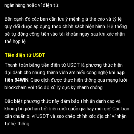
ngân hàng hoặc ví điện tử.
Bên cạnh đó các bạn cần lưu ý mệnh giá thẻ cào và tỷ lệ
quy đổi được áp dụng theo chính sách hiện hành. Hệ thống
sẽ tự động cộng tiền vào tài khoản ngay sau khi xác nhận
thẻ hợp lệ.
Tiền điện tử USDT
Thanh toán bằng tiền điện tử USDT là phương thức hiện
đại dành cho những thành viên am hiểu công nghệ khi
nạp
tiền 84WIN
. Giao dịch được thực hiện thông qua mạng lưới
blockchain với tốc độ xử lý cực kỳ nhanh chóng.
Đặc biệt phương thức này đảm bảo tính ẩn danh cao và
không bị giới hạn bởi biên giới quốc gia hay múi giờ. Các bạn
cần chuẩn bị ví USDT và sao chép chính xác địa chỉ ví nhận
từ hệ thống.