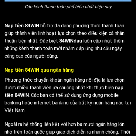
Các kênh thanh toán phổ biến nhất hiện nay
Nạp tiền 84WIN
hỗ trợ đa dạng phương thức thanh toán
giúp thành viên linh hoạt lựa chọn theo điều kiện cá nhân
thuận tiện nhất. Đặc biệt
84WINdau
luôn cập nhật thêm
những kênh thanh toán mới nhằm đáp ứng nhu cầu ngày
càng cao của người dùng.
Nạp tiền 84WIN qua ngân hàng
Phương thức chuyển khoản ngân hàng nội địa là lựa chọn
được nhiều thành viên ưa chuộng nhất khi thực hiện
nạp
tiền 84WIN
. Các bạn có thể sử dụng ứng dụng mobile
banking hoặc internet banking của bất kỳ ngân hàng nào tại
Việt Nam.
Ngoài ra hệ thống liên kết với hơn ba mươi ngân hàng lớn
nhỏ trên toàn quốc giúp giao dịch diễn ra nhanh chóng. Thời